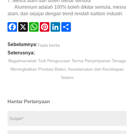
7. Mesra alam dan boleh dikitar semula
Aluminium adalah 100% boleh dikitar semula, mesra
alam, dan sejajar dengan trend rendah karbon industri.
Facebook
X
WhatsApp
Pinterest
LinkedIn
Share
Sebelumnya:
Tiada berita
Seterusnya:
Bagaimanakah Tiub Pengurusan Terma Penyimpanan Tenaga
Meningkatkan Prestasi Bateri, Keselamatan dan Kecekapan
Sistem
Hantar Pertanyaan