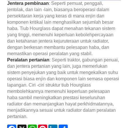
Jentera pembinaan
: Seperti pemuat, penggali,
jentolak, dan lain -lain, biasanya beroperasi dalam
persekitaran kerja yang keras di mana enjin dan
komponen kritikal lain menghasilkan sejumlah besar
haba. Tiub Hourglass dapat menahan tekanan sistem
yang tinggi, memenuhi keperluan kebolehpercayaan
dan ketahanan jentera kejuruteraan untuk radiator,
dengan berkesan membantu pelesapan haba, dan
memastikan operasi peralatan yang stabil.
Peralatan pertanian
: Seperti traktor, gabungan penuai,
dan jentera pertanian yang lain, juga memerlukan
sistem penyejukan yang baik untuk mengekalkan suhu
operasi biasa enjin dan komponen lain semasa operasi
lapangan. Ciri -ciri struktur tiub Hourglass
membolehkannya memenuhi keperluan pelesapan
haba sambil meningkatkan prestasi keseluruhan
radiator dan memanjangkan hayat perkhidmatannya,
menjadikannya sesuai untuk radiator dalam peralatan
pertanian.
Facebook
X
WhatsApp
Pinterest
LinkedIn
Share