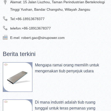
Alamat: 15 Jalan Liuzhou, Taman Perindustrian Berteknologi
Tinggi Yushan, Bandar Changshu, Wilayah Jiangsu
Tel:
+86-18913678377
telefon:
+86-18913678377
E-mel:
robert.gao@sinupower.com
Berita terkini
Mengapa ramai orang memilih untuk
mengenakan tiub penyejuk udara
Di mana industri adalah tiub ruang
tunggal untuk teras pemanas yang