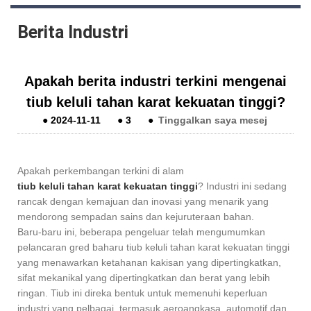
Berita Industri
Apakah berita industri terkini mengenai
tiub keluli tahan karat kekuatan tinggi?
●
2024-11-11
●
3
●
Tinggalkan saya mesej
Apakah perkembangan terkini di alam
tiub keluli tahan karat kekuatan tinggi
? Industri ini sedang
rancak dengan kemajuan dan inovasi yang menarik yang
mendorong sempadan sains dan kejuruteraan bahan.
Baru-baru ini, beberapa pengeluar telah mengumumkan
pelancaran gred baharu tiub keluli tahan karat kekuatan tinggi
yang menawarkan ketahanan kakisan yang dipertingkatkan,
sifat mekanikal yang dipertingkatkan dan berat yang lebih
ringan. Tiub ini direka bentuk untuk memenuhi keperluan
industri yang pelbagai, termasuk aeroangkasa, automotif dan