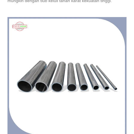
mungkin dengan tiub keluli tahan karat kekuatan tinggi.