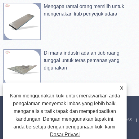
Mengapa ramai orang memilih untuk
mengenakan tiub penyejuk udara
Di mana industri adalah tiub ruang
tunggal untuk teras pemanas yang
digunakan
X
Kami menggunakan kuki untuk menawarkan anda
pengalaman menyemak imbas yang lebih baik,
Rumah
Tentang Kami
Produk
Berita
Muat turun
menganalisis trafik tapak dan memperibadikan
kandungan. Dengan menggunakan tapak ini,
Hantar Pertanyaan
Hubungi Kami
Pautan
Sitemap
RSS
anda bersetuju dengan penggunaan kuki kami.
Dasar Privasi
XML
Privacy Policy