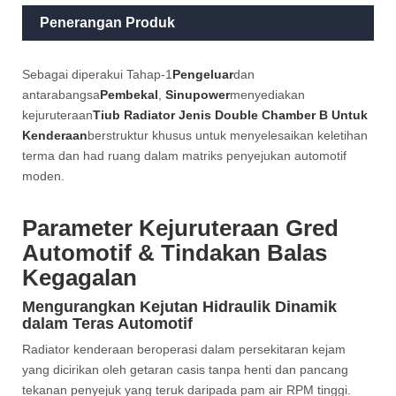
Penerangan Produk
Sebagai diperakui Tahap-1
Pengeluar
dan
antarabangsa
Pembekal
,
Sinupower
menyediakan
kejuruteraan
Tiub Radiator Jenis Double Chamber B Untuk
Kenderaan
berstruktur khusus untuk menyelesaikan keletihan
terma dan had ruang dalam matriks penyejukan automotif
moden.
Parameter Kejuruteraan Gred
Automotif & Tindakan Balas
Kegagalan
Mengurangkan Kejutan Hidraulik Dinamik
dalam Teras Automotif
Radiator kenderaan beroperasi dalam persekitaran kejam
yang dicirikan oleh getaran casis tanpa henti dan pancang
tekanan penyejuk yang teruk daripada pam air RPM tinggi.