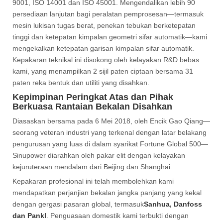
9001, ISO 14001 dan ISO 45001. Mengendalikan lebih 90
persediaan lanjutan bagi peralatan pemprosesan—termasuk
mesin lukisan tugas berat, penekan tebukan berketepatan
tinggi dan ketepatan kimpalan geometri sifar automatik—kami
mengekalkan ketepatan garisan kimpalan sifar automatik.
Kepakaran teknikal ini disokong oleh kelayakan R&D bebas
kami, yang menampilkan 2 sijil paten ciptaan bersama 31
paten reka bentuk dan utiliti yang disahkan.
Kepimpinan Peringkat Atas dan Pihak
Berkuasa Rantaian Bekalan Disahkan
Diasaskan bersama pada 6 Mei 2018, oleh Encik Gao Qiang—
seorang veteran industri yang terkenal dengan latar belakang
pengurusan yang luas di dalam syarikat Fortune Global 500—
Sinupower diarahkan oleh pakar elit dengan kelayakan
kejuruteraan mendalam dari Beijing dan Shanghai.
Kepakaran profesional ini telah membolehkan kami
mendapatkan perjanjian bekalan jangka panjang yang kekal
dengan gergasi pasaran global, termasuk
Sanhua, Danfoss
dan Pankl
. Penguasaan domestik kami terbukti dengan