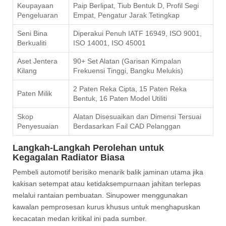
Keupayaan
Paip Berlipat, Tiub Bentuk D, Profil Segi
Pengeluaran
Empat, Pengatur Jarak Tetingkap
Seni Bina
Diperakui Penuh IATF 16949, ISO 9001,
Berkualiti
ISO 14001, ISO 45001
Aset Jentera
90+ Set Alatan (Garisan Kimpalan
Kilang
Frekuensi Tinggi, Bangku Melukis)
2 Paten Reka Cipta, 15 Paten Reka
Paten Milik
Bentuk, 16 Paten Model Utiliti
Skop
Alatan Disesuaikan dan Dimensi Tersuai
Penyesuaian
Berdasarkan Fail CAD Pelanggan
Langkah-Langkah Perolehan untuk
Kegagalan Radiator Biasa
Pembeli automotif berisiko menarik balik jaminan utama jika
kakisan setempat atau ketidaksempurnaan jahitan terlepas
melalui rantaian pembuatan. Sinupower menggunakan
kawalan pemprosesan kurus khusus untuk menghapuskan
kecacatan medan kritikal ini pada sumber.