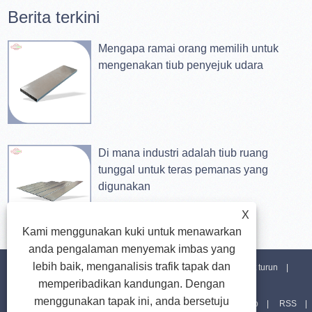
Berita terkini
Mengapa ramai orang memilih untuk
mengenakan tiub penyejuk udara
Di mana industri adalah tiub ruang
tunggal untuk teras pemanas yang
digunakan
X
Kami menggunakan kuki untuk menawarkan
anda pengalaman menyemak imbas yang
lebih baik, menganalisis trafik tapak dan
Rumah
Tentang Kami
Produk
Berita
Muat turun
memperibadikan kandungan. Dengan
menggunakan tapak ini, anda bersetuju
Hantar Pertanyaan
Hubungi Kami
Pautan
Sitemap
RSS