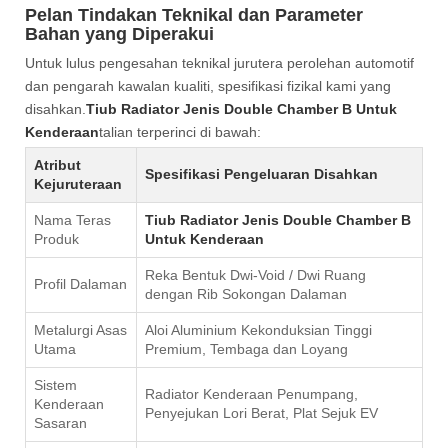
Pelan Tindakan Teknikal dan Parameter
Bahan yang Diperakui
Untuk lulus pengesahan teknikal jurutera perolehan automotif
dan pengarah kawalan kualiti, spesifikasi fizikal kami yang
disahkan.
Tiub Radiator Jenis Double Chamber B Untuk
Kenderaan
talian terperinci di bawah:
Atribut
Spesifikasi Pengeluaran Disahkan
Kejuruteraan
Nama Teras
Tiub Radiator Jenis Double Chamber B
Produk
Untuk Kenderaan
Reka Bentuk Dwi-Void / Dwi Ruang
Profil Dalaman
dengan Rib Sokongan Dalaman
Metalurgi Asas
Aloi Aluminium Kekonduksian Tinggi
Utama
Premium, Tembaga dan Loyang
Sistem
Radiator Kenderaan Penumpang,
Kenderaan
Penyejukan Lori Berat, Plat Sejuk EV
Sasaran