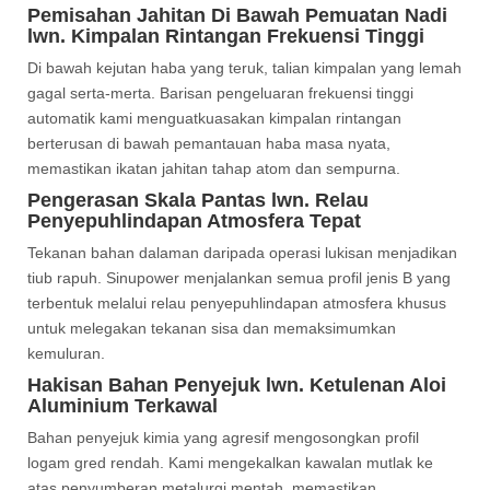
Pemisahan Jahitan Di Bawah Pemuatan Nadi
lwn. Kimpalan Rintangan Frekuensi Tinggi
Di bawah kejutan haba yang teruk, talian kimpalan yang lemah
gagal serta-merta. Barisan pengeluaran frekuensi tinggi
automatik kami menguatkuasakan kimpalan rintangan
berterusan di bawah pemantauan haba masa nyata,
memastikan ikatan jahitan tahap atom dan sempurna.
Pengerasan Skala Pantas lwn. Relau
Penyepuhlindapan Atmosfera Tepat
Tekanan bahan dalaman daripada operasi lukisan menjadikan
tiub rapuh. Sinupower menjalankan semua profil jenis B yang
terbentuk melalui relau penyepuhlindapan atmosfera khusus
untuk melegakan tekanan sisa dan memaksimumkan
kemuluran.
Hakisan Bahan Penyejuk lwn. Ketulenan Aloi
Aluminium Terkawal
Bahan penyejuk kimia yang agresif mengosongkan profil
logam gred rendah. Kami mengekalkan kawalan mutlak ke
atas penyumberan metalurgi mentah, memastikan