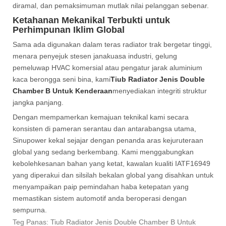
diramal, dan pemaksimuman mutlak nilai pelanggan sebenar.
Ketahanan Mekanikal Terbukti untuk
Perhimpunan Iklim Global
Sama ada digunakan dalam teras radiator trak bergetar tinggi,
menara penyejuk stesen janakuasa industri, gelung
pemeluwap HVAC komersial atau pengatur jarak aluminium
kaca berongga seni bina, kami
Tiub Radiator Jenis Double
Chamber B Untuk Kenderaan
menyediakan integriti struktur
jangka panjang.
Dengan mempamerkan kemajuan teknikal kami secara
konsisten di pameran serantau dan antarabangsa utama,
Sinupower kekal sejajar dengan penanda aras kejuruteraan
global yang sedang berkembang. Kami menggabungkan
kebolehkesanan bahan yang ketat, kawalan kualiti IATF16949
yang diperakui dan silsilah bekalan global yang disahkan untuk
menyampaikan paip pemindahan haba ketepatan yang
memastikan sistem automotif anda beroperasi dengan
sempurna.
Teg Panas: Tiub Radiator Jenis Double Chamber B Untuk